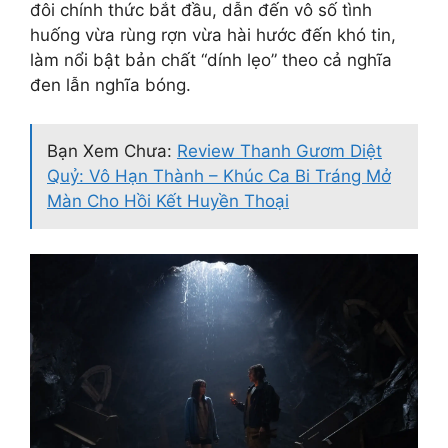
đôi chính thức bắt đầu, dẫn đến vô số tình
huống vừa rùng rợn vừa hài hước đến khó tin,
làm nổi bật bản chất “dính lẹo” theo cả nghĩa
đen lẫn nghĩa bóng.
Bạn Xem Chưa:
Review Thanh Gươm Diệt
Quỷ: Vô Hạn Thành – Khúc Ca Bi Tráng Mở
Màn Cho Hồi Kết Huyền Thoại