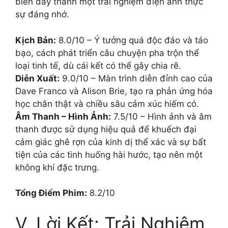
biến đây thành một trải nghiệm điện ảnh thực
sự đáng nhớ.
Kịch Bản:
8.0/10 – Ý tưởng quá độc đáo và táo
bạo, cách phát triển câu chuyện pha trộn thể
loại tinh tế, dù cái kết có thể gây chia rẽ.
Diễn Xuất:
9.0/10 – Màn trình diễn đỉnh cao của
Dave Franco và Alison Brie, tạo ra phản ứng hóa
học chân thật và chiều sâu cảm xúc hiếm có.
Âm Thanh – Hình Ảnh:
7.5/10 – Hình ảnh và âm
thanh được sử dụng hiệu quả để khuếch đại
cảm giác ghê rợn của kinh dị thể xác và sự bất
tiện của các tình huống hài hước, tạo nên một
không khí đặc trưng.
Tổng Điểm Phim:
8.2/10
V. Lời Kết: Trải Nghiệm