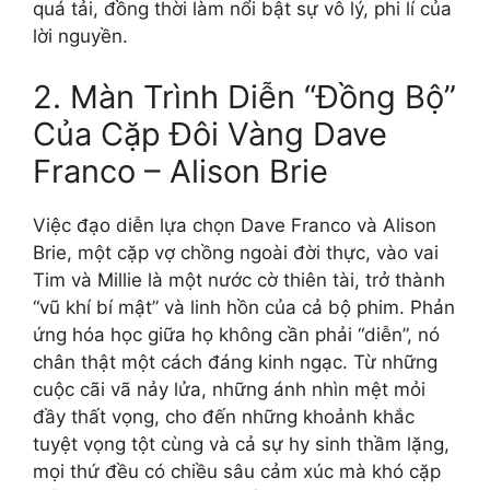
quá tải, đồng thời làm nổi bật sự vô lý, phi lí của
lời nguyền.
2. Màn Trình Diễn “Đồng Bộ”
Của Cặp Đôi Vàng Dave
Franco – Alison Brie
Việc đạo diễn lựa chọn Dave Franco và Alison
Brie, một cặp vợ chồng ngoài đời thực, vào vai
Tim và Millie là một nước cờ thiên tài, trở thành
“vũ khí bí mật” và linh hồn của cả bộ phim. Phản
ứng hóa học giữa họ không cần phải “diễn”, nó
chân thật một cách đáng kinh ngạc. Từ những
cuộc cãi vã nảy lửa, những ánh nhìn mệt mỏi
đầy thất vọng, cho đến những khoảnh khắc
tuyệt vọng tột cùng và cả sự hy sinh thầm lặng,
mọi thứ đều có chiều sâu cảm xúc mà khó cặp