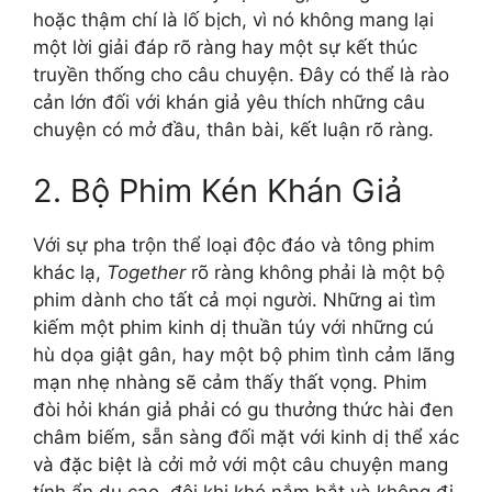
hoặc thậm chí là lố bịch, vì nó không mang lại
một lời giải đáp rõ ràng hay một sự kết thúc
truyền thống cho câu chuyện. Đây có thể là rào
cản lớn đối với khán giả yêu thích những câu
chuyện có mở đầu, thân bài, kết luận rõ ràng.
2. Bộ Phim Kén Khán Giả
Với sự pha trộn thể loại độc đáo và tông phim
khác lạ,
Together
rõ ràng không phải là một bộ
phim dành cho tất cả mọi người. Những ai tìm
kiếm một phim kinh dị thuần túy với những cú
hù dọa giật gân, hay một bộ phim tình cảm lãng
mạn nhẹ nhàng sẽ cảm thấy thất vọng. Phim
đòi hỏi khán giả phải có gu thưởng thức hài đen
châm biếm, sẵn sàng đối mặt với kinh dị thể xác
và đặc biệt là cởi mở với một câu chuyện mang
tính ẩn dụ cao, đôi khi khó nắm bắt và không đi