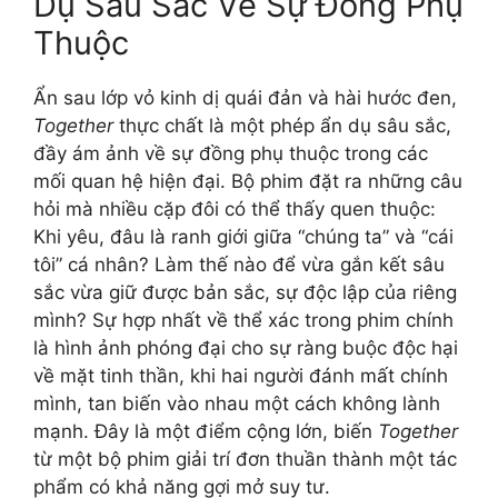
Dụ Sâu Sắc Về Sự Đồng Phụ
Thuộc
Ẩn sau lớp vỏ kinh dị quái đản và hài hước đen,
Together
thực chất là một phép ẩn dụ sâu sắc,
đầy ám ảnh về sự đồng phụ thuộc trong các
mối quan hệ hiện đại. Bộ phim đặt ra những câu
hỏi mà nhiều cặp đôi có thể thấy quen thuộc:
Khi yêu, đâu là ranh giới giữa “chúng ta” và “cái
tôi” cá nhân? Làm thế nào để vừa gắn kết sâu
sắc vừa giữ được bản sắc, sự độc lập của riêng
mình? Sự hợp nhất về thể xác trong phim chính
là hình ảnh phóng đại cho sự ràng buộc độc hại
về mặt tinh thần, khi hai người đánh mất chính
mình, tan biến vào nhau một cách không lành
mạnh. Đây là một điểm cộng lớn, biến
Together
từ một bộ phim giải trí đơn thuần thành một tác
phẩm có khả năng gợi mở suy tư.