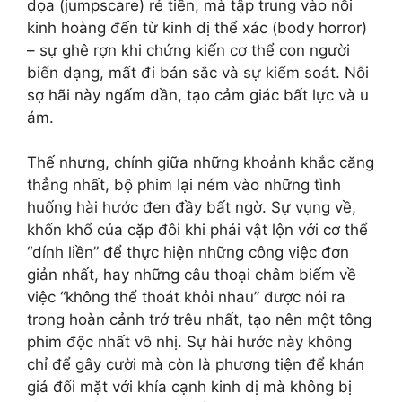
dọa (jumpscare) rẻ tiền, mà tập trung vào nỗi
kinh hoàng đến từ kinh dị thể xác (body horror)
– sự ghê rợn khi chứng kiến cơ thể con người
biến dạng, mất đi bản sắc và sự kiểm soát. Nỗi
sợ hãi này ngấm dần, tạo cảm giác bất lực và u
ám.
Thế nhưng, chính giữa những khoảnh khắc căng
thẳng nhất, bộ phim lại ném vào những tình
huống hài hước đen đầy bất ngờ. Sự vụng về,
khốn khổ của cặp đôi khi phải vật lộn với cơ thể
“dính liền” để thực hiện những công việc đơn
giản nhất, hay những câu thoại châm biếm về
việc “không thể thoát khỏi nhau” được nói ra
trong hoàn cảnh trớ trêu nhất, tạo nên một tông
phim độc nhất vô nhị. Sự hài hước này không
chỉ để gây cười mà còn là phương tiện để khán
giả đối mặt với khía cạnh kinh dị mà không bị