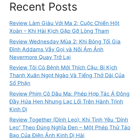
Recent Posts
Review Làm Giàu Với Ma 2: Cuộc Chiến Hột
Xoàn – Khi Hài Kịch Gặp Gỡ Lòng Tham
Review Wednesday Mùa 2: Khi Bóng Tối Gia
Đình Addams Vẫy Gọi và Nỗi Ám Ảnh
Nevermore Quay Trở Lại
Review Tôi Có Bệnh Mới Thích Cậu: Bi Kịch
Thanh Xuân Ngọt Ngào Và Tiếng Thở Dài Của
Số Phận
Review Phim Cô Dâu Ma: Phép Hợp Tác Á Đông
Đầy Hứa Hẹn Nhưng Lạc Lối Trên Hành Trình
Kinh Dị
Review Together (Dính Lẹo): Khi Tình Yêu “Dính
Lẹo” Theo Đúng Nghĩa Đen – Một Phép Thử Táo
Bạo Của Điện Ảnh Kinh Dị Hài