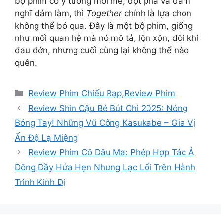
bộ phim có ý tưởng mới mẻ, đột phá và dám
nghĩ dám làm, thì
Together
chính là lựa chọn
không thể bỏ qua. Đây là một bộ phim, giống
như mối quan hệ mà nó mô tả, lộn xộn, đôi khi
đau đớn, nhưng cuối cùng lại không thể nào
quên.
Danh
Review Phim Chiếu Rạp
,
Review Phim
mục
Review Shin Cậu Bé Bút Chì 2025: Nóng
Bỏng Tay! Những Vũ Công Kasukabe – Gia Vị
Ấn Độ Lạ Miệng
Review Phim Cô Dâu Ma: Phép Hợp Tác Á
Đông Đầy Hứa Hẹn Nhưng Lạc Lối Trên Hành
Trình Kinh Dị