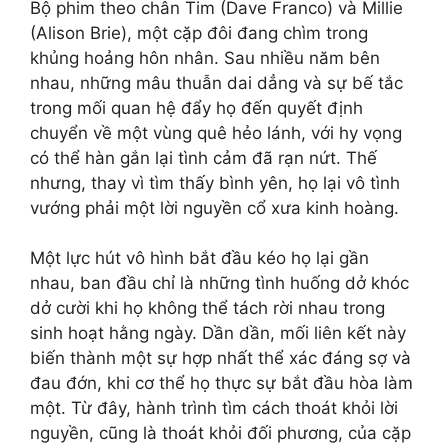
Bộ phim theo chân Tim (Dave Franco) và Millie
(Alison Brie), một cặp đôi đang chìm trong
khủng hoảng hôn nhân. Sau nhiều năm bên
nhau, những mâu thuẫn dai dẳng và sự bế tắc
trong mối quan hệ đẩy họ đến quyết định
chuyển về một vùng quê hẻo lánh, với hy vọng
có thể hàn gắn lại tình cảm đã rạn nứt. Thế
nhưng, thay vì tìm thấy bình yên, họ lại vô tình
vướng phải một lời nguyền cổ xưa kinh hoàng.
Một lực hút vô hình bắt đầu kéo họ lại gần
nhau, ban đầu chỉ là những tình huống dở khóc
dở cười khi họ không thể tách rời nhau trong
sinh hoạt hằng ngày. Dần dần, mối liên kết này
biến thành một sự hợp nhất thể xác đáng sợ và
đau đớn, khi cơ thể họ thực sự bắt đầu hòa làm
một. Từ đây, hành trình tìm cách thoát khỏi lời
nguyền, cũng là thoát khỏi đối phương, của cặp