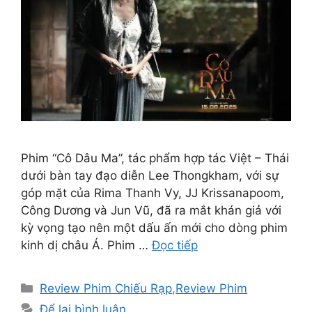
Phim “Cô Dâu Ma”, tác phẩm hợp tác Việt – Thái
dưới bàn tay đạo diễn Lee Thongkham, với sự
góp mặt của Rima Thanh Vy, JJ Krissanapoom,
Công Dương và Jun Vũ, đã ra mắt khán giả với
kỳ vọng tạo nên một dấu ấn mới cho dòng phim
kinh dị châu Á. Phim …
Đọc tiếp
Danh
Review Phim Chiếu Rạp
,
Review Phim
mục
Để lại bình luận