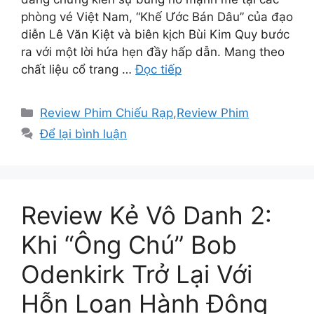
phòng vé Việt Nam, “Khế Ước Bán Dâu” của đạo
diễn Lê Văn Kiệt và biên kịch Bùi Kim Quy bước
ra với một lời hứa hẹn đầy hấp dẫn. Mang theo
chất liệu cổ trang …
Đọc tiếp
Danh
Review Phim Chiếu Rạp
,
Review Phim
mục
Để lại bình luận
Review Kẻ Vô Danh 2:
Khi “Ông Chú” Bob
Odenkirk Trở Lại Với
Hỗn Loạn Hành Động