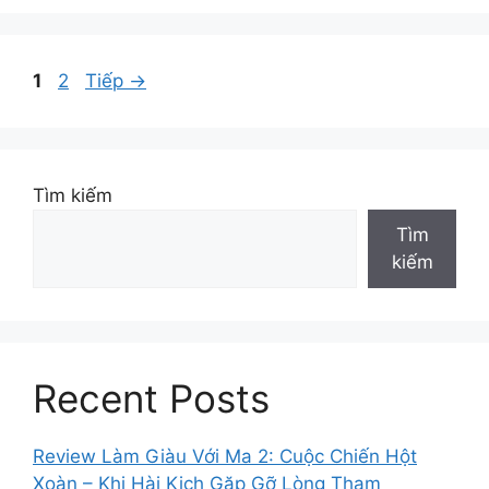
Trang
Trang
1
2
Tiếp
→
Tìm kiếm
Tìm
kiếm
Recent Posts
Review Làm Giàu Với Ma 2: Cuộc Chiến Hột
Xoàn – Khi Hài Kịch Gặp Gỡ Lòng Tham