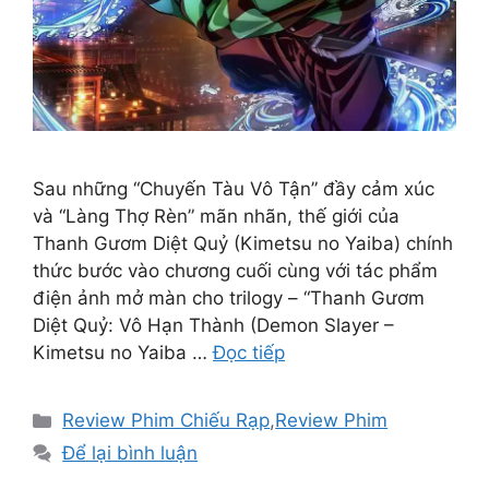
Sau những “Chuyến Tàu Vô Tận” đầy cảm xúc
và “Làng Thợ Rèn” mãn nhãn, thế giới của
Thanh Gươm Diệt Quỷ (Kimetsu no Yaiba) chính
thức bước vào chương cuối cùng với tác phẩm
điện ảnh mở màn cho trilogy – “Thanh Gươm
Diệt Quỷ: Vô Hạn Thành (Demon Slayer –
Kimetsu no Yaiba …
Đọc tiếp
Danh
Review Phim Chiếu Rạp
,
Review Phim
mục
Để lại bình luận