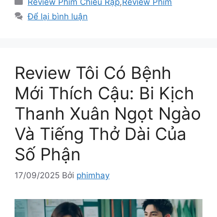
Review Phim Chiếu Rạp
,
Review Phim
mục
Để lại bình luận
Review Tôi Có Bệnh
Mới Thích Cậu: Bi Kịch
Thanh Xuân Ngọt Ngào
Và Tiếng Thở Dài Của
Số Phận
17/09/2025
Bởi
phimhay