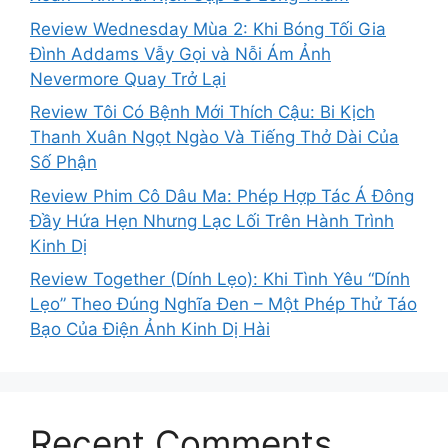
Review Wednesday Mùa 2: Khi Bóng Tối Gia
Đình Addams Vẫy Gọi và Nỗi Ám Ảnh
Nevermore Quay Trở Lại
Review Tôi Có Bệnh Mới Thích Cậu: Bi Kịch
Thanh Xuân Ngọt Ngào Và Tiếng Thở Dài Của
Số Phận
Review Phim Cô Dâu Ma: Phép Hợp Tác Á Đông
Đầy Hứa Hẹn Nhưng Lạc Lối Trên Hành Trình
Kinh Dị
Review Together (Dính Lẹo): Khi Tình Yêu “Dính
Lẹo” Theo Đúng Nghĩa Đen – Một Phép Thử Táo
Bạo Của Điện Ảnh Kinh Dị Hài
Recent Comments