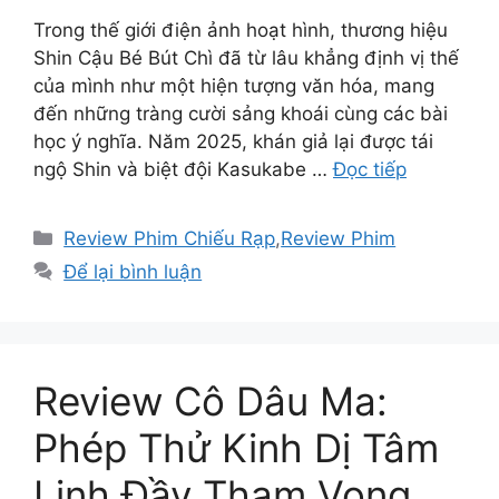
Trong thế giới điện ảnh hoạt hình, thương hiệu
Shin Cậu Bé Bút Chì đã từ lâu khẳng định vị thế
của mình như một hiện tượng văn hóa, mang
đến những tràng cười sảng khoái cùng các bài
học ý nghĩa. Năm 2025, khán giả lại được tái
ngộ Shin và biệt đội Kasukabe …
Đọc tiếp
Danh
Review Phim Chiếu Rạp
,
Review Phim
mục
Để lại bình luận
Review Cô Dâu Ma:
Phép Thử Kinh Dị Tâm
Linh Đầy Tham Vọng