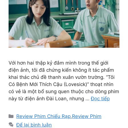
Với hơn hai thập kỷ đắm mình trong thế giới
điện ảnh, tôi đã chứng kiến không ít tác phẩm
khai thác chủ đề thanh xuân vườn trường. “Tôi
Có Bệnh Mới Thích Cậu (Lovesick)” thoạt nhìn
có vẻ là một bổ sung quen thuộc cho dòng phim
này từ điện ảnh Đài Loan, nhưng …
Đọc tiếp
Danh
Review Phim Chiếu Rạp
,
Review Phim
mục
Để lại bình luận