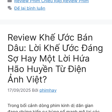
Review Phim Chiếu Rạp
,
Review Phim
mục
Để lại bình luận
Review Khế Ước Bán
Dâu: Lời Khế Ước Đáng
Sợ Hay Một Lời Hứa
Hão Huyền Từ Điện
Ảnh Việt?
17/09/2025
Bởi
phimhay
Trong bối cảnh dòng phim kinh dị dân gian
đang chứng kiến sự bùng nổ mạnh mẽ tại các