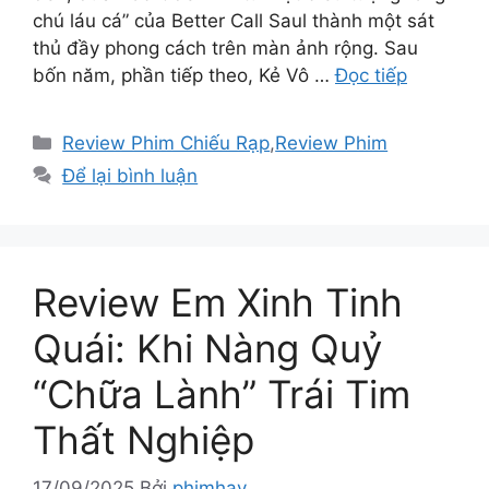
chú láu cá” của Better Call Saul thành một sát
thủ đầy phong cách trên màn ảnh rộng. Sau
bốn năm, phần tiếp theo, Kẻ Vô …
Đọc tiếp
Danh
Review Phim Chiếu Rạp
,
Review Phim
mục
Để lại bình luận
Review Em Xinh Tinh
Quái: Khi Nàng Quỷ
“Chữa Lành” Trái Tim
Thất Nghiệp
17/09/2025
Bởi
phimhay