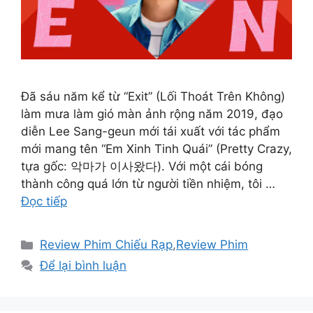
Đã sáu năm kể từ “Exit” (Lối Thoát Trên Không)
làm mưa làm gió màn ảnh rộng năm 2019, đạo
diễn Lee Sang-geun mới tái xuất với tác phẩm
mới mang tên “Em Xinh Tinh Quái” (Pretty Crazy,
tựa gốc: 악마가 이사왔다). Với một cái bóng
thành công quá lớn từ người tiền nhiệm, tôi …
Đọc tiếp
Danh
Review Phim Chiếu Rạp
,
Review Phim
mục
Để lại bình luận